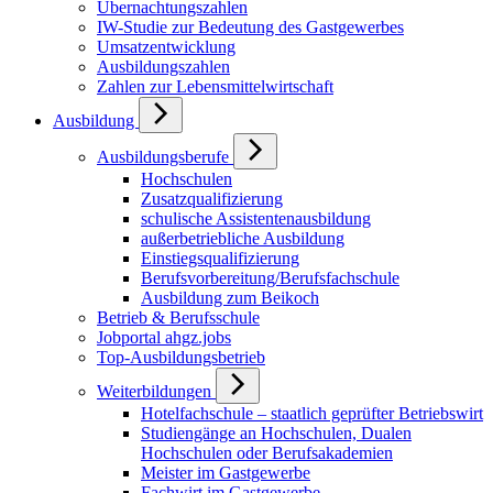
Übernachtungszahlen
IW-Studie zur Bedeutung des Gastgewerbes
Umsatzentwicklung
Ausbildungszahlen
Zahlen zur Lebensmittelwirtschaft
Ausbildung
Ausbildungsberufe
Hochschulen
Zusatzqualifizierung
schulische Assistentenausbildung
außerbetriebliche Ausbildung
Einstiegsqualifizierung
Berufsvorbereitung/Berufsfachschule
Ausbildung zum Beikoch
Betrieb & Berufsschule
Jobportal ahgz.jobs
Top-Ausbildungsbetrieb
Weiterbildungen
Hotelfachschule – staatlich geprüfter Betriebswirt
Studiengänge an Hochschulen, Dualen
Hochschulen oder Berufsakademien
Meister im Gastgewerbe
Fachwirt im Gastgewerbe