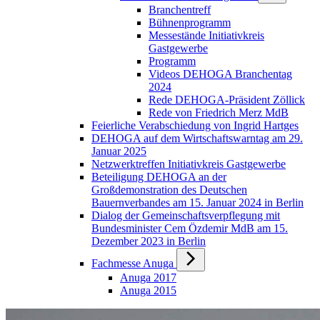
Branchentreff
Bühnenprogramm
Messestände Initiativkreis
Gastgewerbe
Programm
Videos DEHOGA Branchentag
2024
Rede DEHOGA-Präsident Zöllick
Rede von Friedrich Merz MdB
Feierliche Verabschiedung von Ingrid Hartges
DEHOGA auf dem Wirtschaftswarntag am 29.
Januar 2025
Netzwerktreffen Initiativkreis Gastgewerbe
Beteiligung DEHOGA an der
Großdemonstration des Deutschen
Bauernverbandes am 15. Januar 2024 in Berlin
Dialog der Gemeinschaftsverpflegung mit
Bundesminister Cem Özdemir MdB am 15.
Dezember 2023 in Berlin
Fachmesse Anuga
Anuga 2017
Anuga 2015