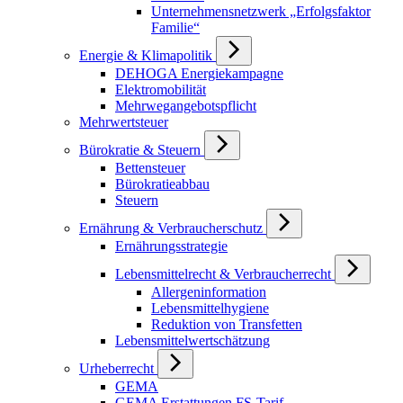
Unternehmensnetzwerk „Erfolgsfaktor
Familie“
Energie & Klimapolitik
DEHOGA Energiekampagne
Elektromobilität
Mehrwegangebotspflicht
Mehrwertsteuer
Bürokratie & Steuern
Bettensteuer
Bürokratieabbau
Steuern
Ernährung & Verbraucherschutz
Ernährungsstrategie
Lebensmittelrecht & Verbraucherrecht
Allergeninformation
Lebensmittelhygiene
Reduktion von Transfetten
Lebensmittelwertschätzung
Urheberrecht
GEMA
GEMA Erstattungen FS-Tarif