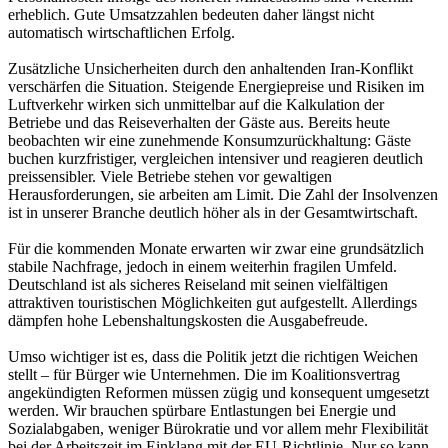
erheblich. Gute Umsatzzahlen bedeuten daher längst nicht
automatisch wirtschaftlichen Erfolg.
Zusätzliche Unsicherheiten durch den anhaltenden Iran-Konflikt
verschärfen die Situation. Steigende Energiepreise und Risiken im
Luftverkehr wirken sich unmittelbar auf die Kalkulation der
Betriebe und das Reiseverhalten der Gäste aus. Bereits heute
beobachten wir eine zunehmende Konsumzurückhaltung: Gäste
buchen kurzfristiger, vergleichen intensiver und reagieren deutlich
preissensibler. Viele Betriebe stehen vor gewaltigen
Herausforderungen, sie arbeiten am Limit. Die Zahl der Insolvenzen
ist in unserer Branche deutlich höher als in der Gesamtwirtschaft.
Für die kommenden Monate erwarten wir zwar eine grundsätzlich
stabile Nachfrage, jedoch in einem weiterhin fragilen Umfeld.
Deutschland ist als sicheres Reiseland mit seinen vielfältigen
attraktiven touristischen Möglichkeiten gut aufgestellt. Allerdings
dämpfen hohe Lebenshaltungskosten die Ausgabefreude.
Umso wichtiger ist es, dass die Politik jetzt die richtigen Weichen
stellt – für Bürger wie Unternehmen. Die im Koalitionsvertrag
angekündigten Reformen müssen zügig und konsequent umgesetzt
werden. Wir brauchen spürbare Entlastungen bei Energie und
Sozialabgaben, weniger Bürokratie und vor allem mehr Flexibilität
bei der Arbeitszeit im Einklang mit der EU-Richtlinie. Nur so kann