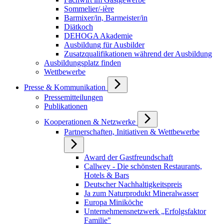
Sommelier/-ière
Barmixer/in, Barmeister/in
Diätkoch
DEHOGA Akademie
Ausbildung für Ausbilder
Zusatzqualifikationen während der Ausbildung
Ausbildungsplatz finden
Wettbewerbe
Presse & Kommunikation
Pressemitteilungen
Publikationen
Kooperationen & Netzwerke
Partnerschaften, Initiativen & Wettbewerbe
Award der Gastfreundschaft
Callwey - Die schönsten Restaurants,
Hotels & Bars
Deutscher Nachhaltigkeitspreis
Ja zum Naturprodukt Mineralwasser
Europa Miniköche
Unternehmensnetzwerk „Erfolgsfaktor
Familie"