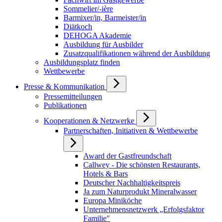
Sommelier/-ière
Barmixer/in, Barmeister/in
Diätkoch
DEHOGA Akademie
Ausbildung für Ausbilder
Zusatzqualifikationen während der Ausbildung
Ausbildungsplatz finden
Wettbewerbe
Presse & Kommunikation
Pressemitteilungen
Publikationen
Kooperationen & Netzwerke
Partnerschaften, Initiativen & Wettbewerbe
Award der Gastfreundschaft
Callwey - Die schönsten Restaurants,
Hotels & Bars
Deutscher Nachhaltigkeitspreis
Ja zum Naturprodukt Mineralwasser
Europa Miniköche
Unternehmensnetzwerk „Erfolgsfaktor
Familie"