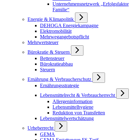
Unternehmensnetzwerk „Erfolgsfaktor
Familie“
Energie & Klimapolitik
DEHOGA Energiekampagne
Elektromobilität
Mehrwegangebotspflicht
Mehrwertsteuer
Bürokratie & Steuern
Bettensteuer
Bürokratieabbau
Steuern
Ernährung & Verbraucherschutz
Ernährungsstrategie
Lebensmittelrecht & Verbraucherrecht
Allergeninformation
Lebensmittelhygiene
Reduktion von Transfetten
Lebensmittelwertschätzung
Urheberrecht
GEMA
GEMA Erstattungen FS-Tarif