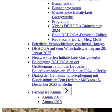
Branchentreff
Bühnenprogramm
Messestände Initiativkreis
Gastgewerbe
Programm
Videos DEHOGA Branchentag
2024
Rede DEHOGA-Präsident Zöllick
Rede von Friedrich Merz MdB
Feierliche Verabschiedung von Ingrid Hartges
DEHOGA auf dem Wirtschaftswarntag am 29.
Januar 2025
Netzwerktreffen Initiativkreis Gastgewerbe
Beteiligung DEHOGA an der
Großdemonstration des Deutschen
Bauernverbandes am 15. Januar 2024 in Berlin
Dialog der Gemeinschaftsverpflegung mit
Bundesminister Cem Özdemir MdB am 15.
Dezember 2023 in Berlin
Fachmesse Anuga
Anuga 2017
Anuga 2015