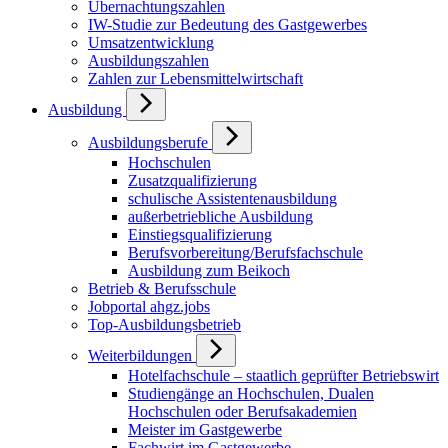
Übernachtungszahlen
IW-Studie zur Bedeutung des Gastgewerbes
Umsatzentwicklung
Ausbildungszahlen
Zahlen zur Lebensmittelwirtschaft
Ausbildung
Ausbildungsberufe
Hochschulen
Zusatzqualifizierung
schulische Assistentenausbildung
außerbetriebliche Ausbildung
Einstiegsqualifizierung
Berufsvorbereitung/Berufsfachschule
Ausbildung zum Beikoch
Betrieb & Berufsschule
Jobportal ahgz.jobs
Top-Ausbildungsbetrieb
Weiterbildungen
Hotelfachschule – staatlich geprüfter Betriebswirt
Studiengänge an Hochschulen, Dualen
Hochschulen oder Berufsakademien
Meister im Gastgewerbe
Fachwirt im Gastgewerbe