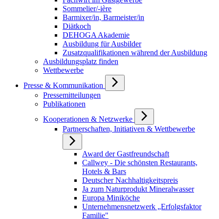
Sommelier/-ière
Barmixer/in, Barmeister/in
Diätkoch
DEHOGA Akademie
Ausbildung für Ausbilder
Zusatzqualifikationen während der Ausbildung
Ausbildungsplatz finden
Wettbewerbe
Presse & Kommunikation
Pressemitteilungen
Publikationen
Kooperationen & Netzwerke
Partnerschaften, Initiativen & Wettbewerbe
Award der Gastfreundschaft
Callwey - Die schönsten Restaurants,
Hotels & Bars
Deutscher Nachhaltigkeitspreis
Ja zum Naturprodukt Mineralwasser
Europa Miniköche
Unternehmensnetzwerk „Erfolgsfaktor
Familie"