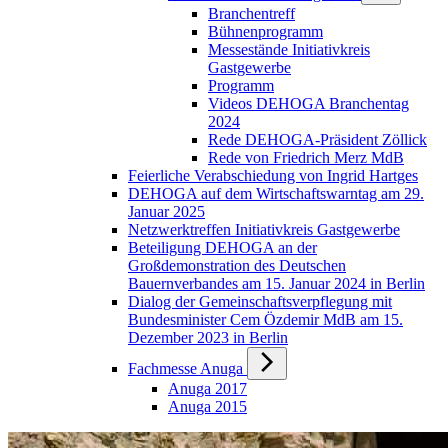
Branchentreff
Bühnenprogramm
Messestände Initiativkreis
Gastgewerbe
Programm
Videos DEHOGA Branchentag
2024
Rede DEHOGA-Präsident Zöllick
Rede von Friedrich Merz MdB
Feierliche Verabschiedung von Ingrid Hartges
DEHOGA auf dem Wirtschaftswarntag am 29.
Januar 2025
Netzwerktreffen Initiativkreis Gastgewerbe
Beteiligung DEHOGA an der
Großdemonstration des Deutschen
Bauernverbandes am 15. Januar 2024 in Berlin
Dialog der Gemeinschaftsverpflegung mit
Bundesminister Cem Özdemir MdB am 15.
Dezember 2023 in Berlin
Fachmesse Anuga
Anuga 2017
Anuga 2015