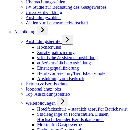
Übernachtungszahlen
IW-Studie zur Bedeutung des Gastgewerbes
Umsatzentwicklung
Ausbildungszahlen
Zahlen zur Lebensmittelwirtschaft
Ausbildung
Ausbildungsberufe
Hochschulen
Zusatzqualifizierung
schulische Assistentenausbildung
außerbetriebliche Ausbildung
Einstiegsqualifizierung
Berufsvorbereitung/Berufsfachschule
Ausbildung zum Beikoch
Betrieb & Berufsschule
Jobportal ahgz.jobs
Top-Ausbildungsbetrieb
Weiterbildungen
Hotelfachschule – staatlich geprüfter Betriebswirt
Studiengänge an Hochschulen, Dualen
Hochschulen oder Berufsakademien
Meister im Gastgewerbe
Fachwirt im Gastgewerbe