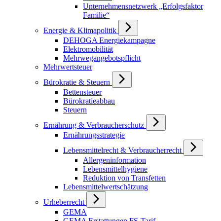
Unternehmensnetzwerk „Erfolgsfaktor
Familie“
Energie & Klimapolitik
DEHOGA Energiekampagne
Elektromobilität
Mehrwegangebotspflicht
Mehrwertsteuer
Bürokratie & Steuern
Bettensteuer
Bürokratieabbau
Steuern
Ernährung & Verbraucherschutz
Ernährungsstrategie
Lebensmittelrecht & Verbraucherrecht
Allergeninformation
Lebensmittelhygiene
Reduktion von Transfetten
Lebensmittelwertschätzung
Urheberrecht
GEMA
GEMA Erstattungen FS-Tarif