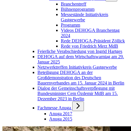
Branchentreff
Bühnenprogramm
Messestände Initiativkreis
Gastgewerbe
Programm
Videos DEHOGA Branchentag
2024
Rede DEHOGA-Präsident Zöllick
Rede von Friedrich Merz MdB
Feierliche Verabschiedung von Ingrid Hartges
DEHOGA auf dem Wirtschaftswarntag am 29.
Januar 2025
Netzwerktreffen Initiativkreis Gastgewerbe
Beteiligung DEHOGA an der
Großdemonstration des Deutschen
Bauernverbandes am 15. Januar 2024 in Berlin
Dialog der Gemeinschaftsverpflegung mit
Bundesminister Cem Özdemir MdB am 15.
Dezember 2023 in Berlin
Fachmesse Anuga
Anuga 2017
Anuga 2015