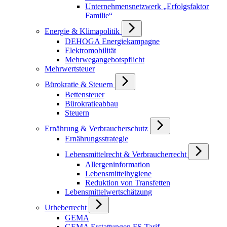
Unternehmensnetzwerk „Erfolgsfaktor
Familie“
Energie & Klimapolitik
DEHOGA Energiekampagne
Elektromobilität
Mehrwegangebotspflicht
Mehrwertsteuer
Bürokratie & Steuern
Bettensteuer
Bürokratieabbau
Steuern
Ernährung & Verbraucherschutz
Ernährungsstrategie
Lebensmittelrecht & Verbraucherrecht
Allergeninformation
Lebensmittelhygiene
Reduktion von Transfetten
Lebensmittelwertschätzung
Urheberrecht
GEMA
GEMA Erstattungen FS-Tarif