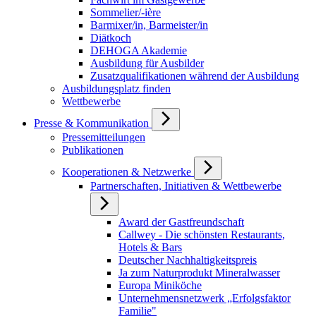
Sommelier/-ière
Barmixer/in, Barmeister/in
Diätkoch
DEHOGA Akademie
Ausbildung für Ausbilder
Zusatzqualifikationen während der Ausbildung
Ausbildungsplatz finden
Wettbewerbe
Presse & Kommunikation
Pressemitteilungen
Publikationen
Kooperationen & Netzwerke
Partnerschaften, Initiativen & Wettbewerbe
Award der Gastfreundschaft
Callwey - Die schönsten Restaurants,
Hotels & Bars
Deutscher Nachhaltigkeitspreis
Ja zum Naturprodukt Mineralwasser
Europa Miniköche
Unternehmensnetzwerk „Erfolgsfaktor
Familie"