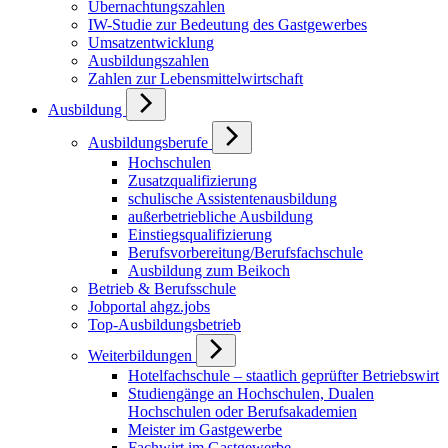
Übernachtungszahlen
IW-Studie zur Bedeutung des Gastgewerbes
Umsatzentwicklung
Ausbildungszahlen
Zahlen zur Lebensmittelwirtschaft
Ausbildung
Ausbildungsberufe
Hochschulen
Zusatzqualifizierung
schulische Assistentenausbildung
außerbetriebliche Ausbildung
Einstiegsqualifizierung
Berufsvorbereitung/Berufsfachschule
Ausbildung zum Beikoch
Betrieb & Berufsschule
Jobportal ahgz.jobs
Top-Ausbildungsbetrieb
Weiterbildungen
Hotelfachschule – staatlich geprüfter Betriebswirt
Studiengänge an Hochschulen, Dualen
Hochschulen oder Berufsakademien
Meister im Gastgewerbe
Fachwirt im Gastgewerbe