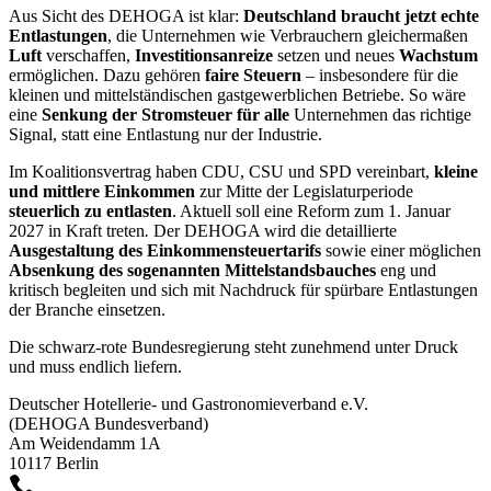
Aus Sicht des DEHOGA ist klar:
Deutschland braucht jetzt echte
Entlastungen
, die Unternehmen wie Verbrauchern gleichermaßen
Luft
verschaffen,
Investitionsanreize
setzen und neues
Wachstum
ermöglichen. Dazu gehören
faire Steuern
– insbesondere für die
kleinen und mittelständischen gastgewerblichen Betriebe. So wäre
eine
Senkung der Stromsteuer für alle
Unternehmen das richtige
Signal, statt eine Entlastung nur der Industrie.
Im Koalitionsvertrag haben CDU, CSU und SPD vereinbart,
kleine
und mittlere Einkommen
zur Mitte der Legislaturperiode
steuerlich zu entlasten
. Aktuell soll eine Reform zum 1. Januar
2027 in Kraft treten
.
Der DEHOGA wird die detaillierte
Ausgestaltung des Einkommensteuertarifs
sowie einer möglichen
Absenkung des sogenannten Mittelstandsbauches
eng und
kritisch begleiten und sich mit Nachdruck für spürbare Entlastungen
der Branche einsetzen.
Die schwarz-rote Bundesregierung steht zunehmend unter Druck
und muss endlich liefern.
Deutscher Hotellerie- und Gastronomieverband e.V.
(DEHOGA Bundesverband)
Am Weidendamm 1A
10117 Berlin